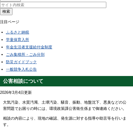
検索
注目ページ
ふるさと納税
学童保育入所
年金生活者支援給付金制度
ごみ集積所・ごみ分別
防災ガイドブック
一般競争入札公告
公害相談について
2026年3月4日更新
大気汚染、水質汚濁、土壌汚染、騒音、振動、地盤沈下、悪臭などの公
害問題でお困りの時には、環境政策課公害衛生係まで御連絡ください。
相談の内容により、現地の確認、発生源に対する指導や助言等を行いま
す。