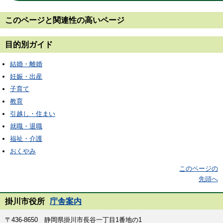
このページと
関連性の高いページ
目的別ガイド
結婚・離婚
妊娠・出産
子育て
教育
引越し・住まい
就職・退職
福祉・介護
おくやみ
このページの
先頭へ
掛川市役所
庁舎案内
〒436-8650 静岡県掛川市長谷一丁目1番地の1