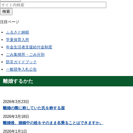
検索
注目ページ
ふるさと納税
学童保育入所
年金生活者支援給付金制度
ごみ集積所・ごみ分別
防災ガイドブック
一般競争入札公告
離婚するかた
2026年3月23日
離婚の際に称していた氏を称する届
2026年3月18日
離婚後、婚姻中の姓をそのまま名乗ることはできますか。
2026年1月1日