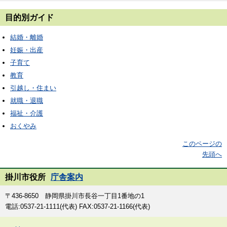
目的別ガイド
結婚・離婚
妊娠・出産
子育て
教育
引越し・住まい
就職・退職
福祉・介護
おくやみ
このページの
先頭へ
掛川市役所
庁舎案内
〒436-8650 静岡県掛川市長谷一丁目1番地の1
電話:0537-21-1111(代表) FAX:0537-21-1166(代表)