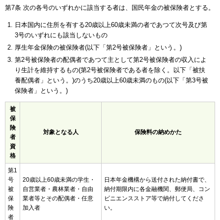
第7条 次の各号のいずれかに該当する者は、国民年金の被保険者とする。
日本国内に住所を有する20歳以上60歳未満の者であつて次号及び第
3号のいずれにも該当しないもの
厚生年金保険の被保険者(以下「第2号被保険者」という。)
第2号被保険者の配偶者であつて主として第2号被保険者の収入によ
り生計を維持するもの(第2号被保険者である者を除く。以下「被扶
養配偶者」という。)のうち20歳以上60歳未満のもの(以下「第3号被
保険者」という。)
被
保
険
対象となる人
保険料の納めかた
者
資
格
第1
号
20歳以上60歳未満の学生・
日本年金機構から送付された納付書で、
被
自営業者・農林業者・自由
納付期限内に各金融機関、郵便局、コン
保
業者等とその配偶者・任意
ビニエンスストア等で納付してくださ
険
加入者
い。
者