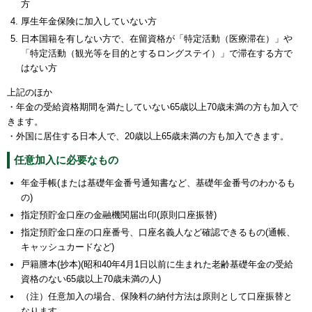
方
厚生年金保険に加入していない方
日本国籍を有しない方で、在留資格が「特定活動（医療滞在）」や
「特定活動（観光等を目的とするロングステイ）」で滞在する方で
はない方
上記のほか
・年金の受給資格期間を満たしていない65歳以上70歳未満の方も加入で
きます。
・外国に居住する日本人で、20歳以上65歳未満の方も加入できます。
任意加入に必要なもの
年金手帳(または基礎年金番号通知書など、基礎年金番号のわかるも
の)
指定預貯金口座の金融機関届出印(原則口座振替)
指定預貯金口座の口座番号、口座名義人など確認できるもの(通帳、
キャッシュカードなど)
戸籍謄本(抄本)(昭和40年4月1日以前に生まれた老齢基礎年金の受給
資格のない65歳以上70歳未満の人)
（注）任意加入の場合、保険料の納付方法は原則として口座振替と
なります。