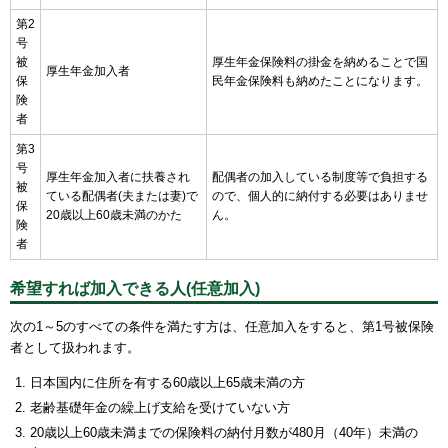
第2
号
被
厚生年金保険料の掛金を納めることで国
厚生年金加入者
保
民年金保険料も納めたことになります。
険
者
第3
号
厚生年金加入者に扶養され
配偶者の加入している制度等で負担する
被
ている配偶者(夫または妻)で
ので、個人的に納付する必要はありませ
保
20歳以上60歳未満のかた
ん。
険
者
希望すれば加入できる人(任意加入)
次の1～5のすべての条件を満たす方は、任意加入をすると、第1号被保険
者として扱われます。
日本国内に住所を有する60歳以上65歳未満の方
老齢基礎年金の繰上げ支給を受けていない方
20歳以上60歳未満までの保険料の納付月数が480月（40年）未満の