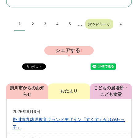
...
次のページ
1
2
3
4
5
»
シェアする
掛川市からのお知
こどもの居場所・
おたより
らせ
こども食堂
2026年8月6日
掛川市乳幼児教育グランドデザイン「すくすくかけがわっ
子」