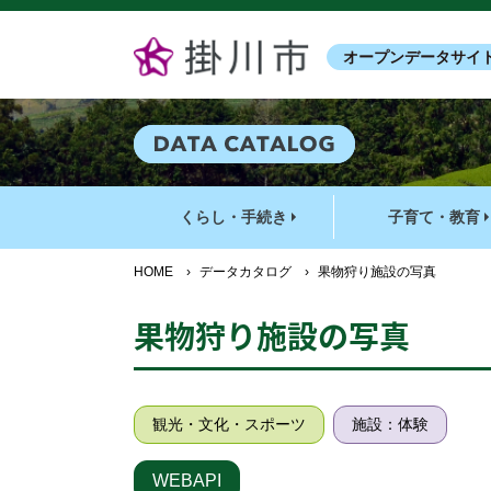
オープンデータサイ
くらし・手続き
子育て・教育
HOME
›
データカタログ
›
果物狩り施設の写真
果物狩り施設の写真
観光・文化・スポーツ
施設：体験
WEBAPI