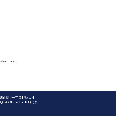
shizuoka.jp
県掛川市長谷一丁目1番地の1
) FAX:0537-21-1166(代表)