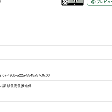
)
プレビュ
2f07-49d5-a22a-5545a57c0c03
ン課 移住定住推進係