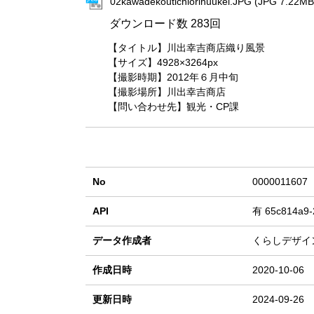
02kawadekoutichiorihuukei.JPG (JPG 7.22MB
ダウンロード数
283回
【タイトル】川出幸吉商店織り風景
【サイズ】4928×3264px
【撮影時期】2012年６月中旬
【撮影場所】川出幸吉商店
【問い合わせ先】観光・CP課
No
0000011607
API
有
65c814a9-
データ作成者
くらしデザイ
作成日時
2020-10-06
更新日時
2024-09-26