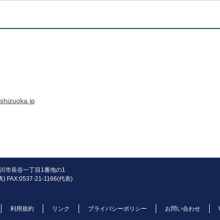
shizuoka.jp
県掛川市長谷一丁目1番地の1
) FAX:0537-21-1166(代表)
利用規約
リンク
プライバシーポリシー
お問い合わせ