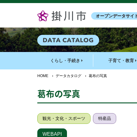
オープンデータサイ
くらし・手続き
子育て・教育
HOME
›
データカタログ
›
葛布の写真
葛布の写真
観光・文化・スポーツ
特産品
WEBAPI