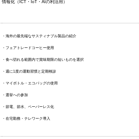
情報化（ICT・IoT・AIの利活用）
・海外の最先端なサスティナブル製品の紹介
・フェアトレードコーヒー使用
・食べ切れる範囲内で賞味期限の短いものを選択
・週に1度の運動習慣と定期検診
・マイボトル・エコバッグの使用
・選挙への参加
・節電、節水、ペーパーレス化
・在宅勤務・テレワーク導入