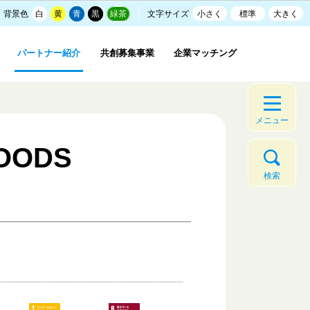
背景色
白
黄
青
黒
緑茶
文字サイズ
小さく
標準
大きく
パートナー紹介
共創募集事業
企業マッチング
メニュー
OODS
検索