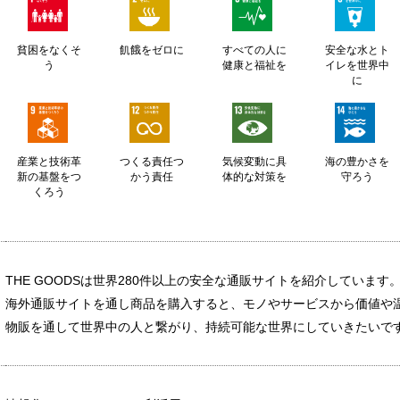
貧困をなくそ
飢餓をゼロに
すべての人に
安全な水とト
う
健康と福祉を
イレを世界中
に
産業と技術革
つくる責任つ
気候変動に具
海の豊かさを
新の基盤をつ
かう責任
体的な対策を
守ろう
くろう
THE GOODSは世界280件以上の安全な通販サイトを紹介しています
海外通販サイトを通し商品を購入すると、モノやサービスから価値や
物販を通して世界中の人と繋がり、持続可能な世界にしていきたいで