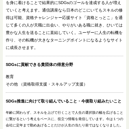
を身に着けることで結果的にSDGsのゴールを達成する人が増え
ていくと考えます。通信講座なら日本のどこにいてもスキルの修
得は可能、資格チャレンジャー応援サイト「資格とっとこ」を通
じて多くの人が天職に出会い、やりがいある職に就き、ひいては
豊かな人生を送ることに直結していく。ユーザーに人生の転機を
作り、その転機が大きなターニングポイントになるようなサイト
に成長させます。
SDGsに貢献できる
貴団体の得意分野
教育
その他
（資格取得支援・スキルアップ支援）
SDGs推進に向けて
取り組んでいること・
今後取り組みたいこと
年齢に関わらず、スキルを上げて行くことで人生の選択肢の幅を広げること
に繋がるという考えをベースに、役立つ情報を発信しています。今は１つの
会社に定年まで勤めあげることだけが人生の当たり前ではなくなりました。