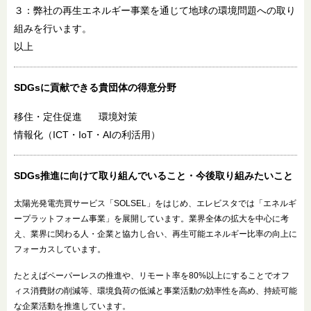
３：弊社の再生エネルギー事業を通じて地球の環境問題への取り
組みを行います。
以上
SDGsに貢献できる
貴団体の得意分野
移住・定住促進
環境対策
情報化（ICT・IoT・AIの利活用）
SDGs推進に向けて
取り組んでいること・
今後取り組みたいこと
太陽光発電売買サービス「SOLSEL」をはじめ、エレビスタでは「エネルギ
ープラットフォーム事業」を展開しています。業界全体の拡大を中心に考
え、業界に関わる人・企業と協力し合い、再生可能エネルギー比率の向上に
フォーカスしています。
たとえばペーパーレスの推進や、リモート率を80%以上にすることでオフ
ィス消費財の削減等、環境負荷の低減と事業活動の効率性を高め、持続可能
な企業活動を推進しています。