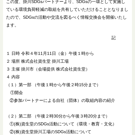
この度、掛川SDGsパートナーより、SDGsの一環として実施し
ている環境負荷軽減の取組を共有していただけることとなりまし
たので、SDGsの活動や交流を図るべく情報交換会を開催いたし
ます。
記
１ 日時 令和４年11月11日（金）午後１時から
２ 場所 株式会社資生堂 掛川工場
３ 主催 掛川市（会場提供 株式会社資生堂）
４ 内容
（１）第一部 （午後１時から午後２時15分まで）
①開会
②参加パートナーによる自社（団体）の取組内容の紹介
（２）第二部 （午後２時30分から午後３時20分まで）
①(株)資生堂のSDGs活動について（環境・教育・文化）
②(株)資生堂掛川工場のSDGs活動について