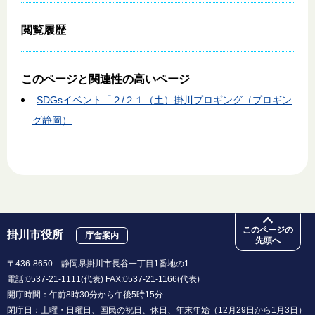
閲覧履歴
このページと
関連性の高いページ
SDGsイベント「２/２１（土）掛川プロギング（プロギン
グ静岡）
このページの
掛川市役所
庁舎案内
先頭へ
〒436-8650 静岡県掛川市長谷一丁目1番地の1
電話:0537-21-1111(代表) FAX:0537-21-1166(代表)
開庁時間：午前8時30分から午後5時15分
閉庁日：土曜・日曜日、国民の祝日、休日、年末年始（12月29日から1月3日）