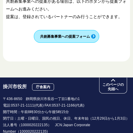
共創募集事業への提案がある場合は、以下のボタンから提案フォ
ームへお進みください。
提案は、登録されているパートナーのみ行うことができます。
共創募集事業への提案フォーム
このページの
掛川市役所
庁舎案内
先頭へ
〒436-8650 静岡県掛川市長谷一丁目1番地の1
電話:0537-21-1111(代表) FAX:0537-21-1166(代表)
開庁時間：午前8時30分から午後5時15分
閉庁日：土曜・日曜日、国民の祝日、休日、年末年始（12月29日から1月3日）
法人番号（1000020222135） JCN:Japan Corporate
Number（1000020222135)