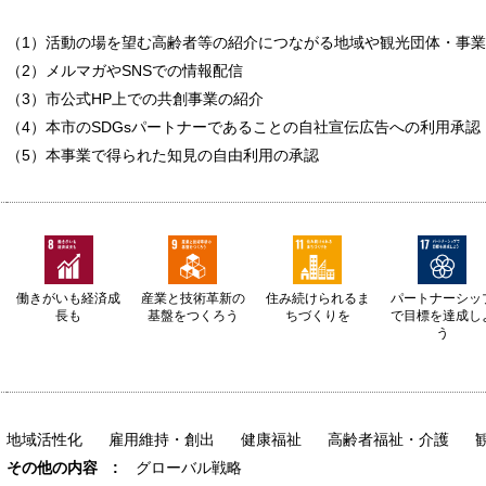
（1）活動の場を望む高齢者等の紹介につながる地域や観光団体・事
（2）メルマガやSNSでの情報配信
（3）市公式HP上での共創事業の紹介
（4）本市のSDGsパートナーであることの自社宣伝広告への利用承認
（5）本事業で得られた知見の自由利用の承認
働きがいも経済成
産業と技術革新の
住み続けられるま
パートナーシッ
長も
基盤をつくろう
ちづくりを
で目標を達成し
う
地域活性化
雇用維持・創出
健康福祉
高齢者福祉・介護
グローバル戦略