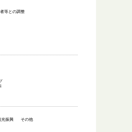
業者等との調整
プ
よ
観光振興
その他