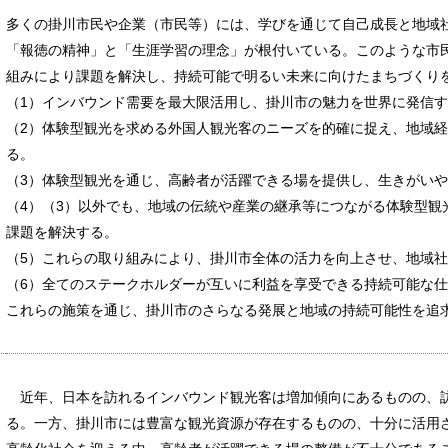
多くの掛川市民や企業（市民等）には、学びを通じて自己成長と地域
「報徳の精神」と「生涯学習の理念」が根付いている。このような市
組みにより課題を解決し、持続可能で明るい未来に向けたまちづくり
（1）インバウンド需要を最大限活用し、掛川市の魅力を世界に発信
（2）体験型観光を求める外国人観光客のニーズを的確に捉え、地域
る。
（3）体験型観光を通じ、高齢者が活躍できる場を提供し、生きがい
（4）（3）以外でも、地域の伝統や産業の継承等につながる体験型観
課題を解決する。
（5）これらの取り組みにより、掛川市全体の活力を向上させ、地域
（6）全てのステークホルダーが互いに利益を享受できる持続可能な
これらの施策を通じ、掛川市のさらなる発展と地域の持続可能性を追
近年、日本を訪れるインバウンド観光客は増加傾向にあるものの、
る。一方、掛川市には豊富な観光資源が存在するものの、十分に活用