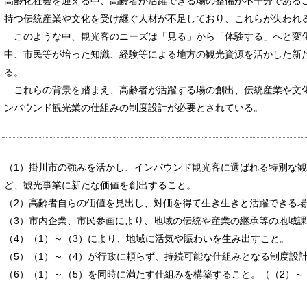
高齢化社会を迎える中、高齢者が活躍できる場の整備が不十分である
持つ伝統産業や文化を受け継ぐ人材が不足しており、これらが失われ
このような中、観光客のニーズは「見る」から「体験する」へと変
中、市民等が培った知識、経験等による地方の観光資源を活かした新
る。
これらの背景を踏まえ、高齢者が活躍する場の創出、伝統産業や文
ンバウンド観光業の仕組みの制度設計が必要とされている。
（1）掛川市の強みを活かし、インバウンド観光客に選ばれる特別な
ど、観光事業に新たな価値を創出すること。
（2）高齢者自らの価値を見出し、対価を得て生き生きと活躍できる
（3）市内企業、市民参画により、地域の伝統や産業の継承等の地域
（4）（1）～（3）により、地域に活気や賑わいを生み出すこと。
（5）（1）～（4）が行政に頼らず、持続可能な仕組みとなる制度設
（6）（1）～（5）を同時に満たす仕組みを構築すること。（（2）～