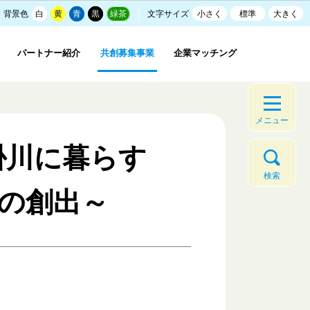
背景色
白
黄
青
黒
緑茶
文字サイズ
小さく
標準
大きく
パートナー紹介
共創募集事業
企業マッチング
メニュー
掛川に暮らす
検索
の創出～