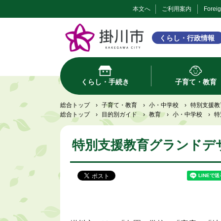
本文へ
ご利用案内
Forei
くらし・行政情報
くらし・手続き
子育て・教育
総合トップ
›
子育て・教育
›
小・中学校
›
特別支援教
総合トップ
›
目的別ガイド
›
教育
›
小・中学校
›
特
特別支援教育グランドデ