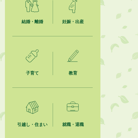
2026年8月6日
熱中症対策「クーリングシェルタ
ー」の設置について
結婚・離婚
妊娠・出産
2026年8月6日
就職・転職相談会のご案内
2026年8月6日
「お茶を知る・体験する講座」を開
催します
子育て
教育
2026年8月5日
ジュビロ磐田（情報提供・お知ら
せ）
2026年8月5日
掛川市広告入り窓口封筒無償提供者
募集
引越し・住まい
就職・退職
2026年8月4日
【日本DX大賞2026】ポスターセッ
ション最優秀賞を受賞しました！