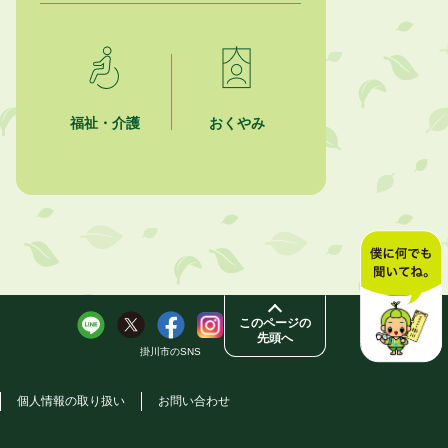
2026年8月4日
市民の勇気ある応急手当に感謝状を
贈呈しました
福祉・介護
おくやみ
2026年8月4日
夏季休暇期間 開業医等診療予定
2026年8月3日
「水道カルテ」の公表について
2026年8月3日
企業版ふるさと納税（地方創生応援
税制）のお願い
このページの
先頭へ
掛川市のSNS
個人情報の取り扱い
お問い合わせ