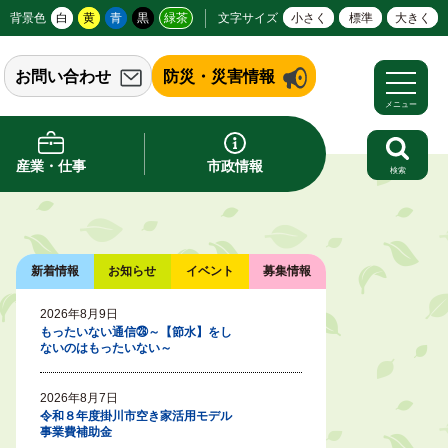
背景色
白
黄
青
黒
緑茶
文字サイズ
小さく
標準
大きく
お問い合わせ
防災・災害情報
メニュー
産業・仕事
市政情報
検索
新着情報
お知らせ
イベント
募集情報
2026年8月9日
もったいない通信㉘～【節水】をし
ないのはもったいない～
2026年8月7日
令和８年度掛川市空き家活用モデル
事業費補助金