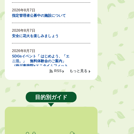
2026年8月7日
指定管理者公募中の施設について
2026年8月7日
安全に花火を楽しみましょう
2026年8月7日
SDGsイベント「 はじめよう、「エ
ニ活。」 無料体験会のご案内」
（掛川東病院×エニタイムフィット
ネス掛川店)
RSS
もっと見る
2026年8月7日
「掛川の教育<統計書>」について
目的別ガイド
2026年8月6日
令和８年度公民館等（大東北公民
館、大須賀中央公民館）講座のお知
らせ