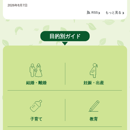
2026年8月7日
令和８年度掛川市空き家活用モデル事業費補助金
RSS
もっと見る
2026年8月7日
指定管理者公募中の施設について
目的別ガイド
2026年8月7日
安全に花火を楽しみましょう
2026年8月7日
SDGsイベント「 はじめよう、「エニ活。」 無料体験会のご案内」（掛
川東病院×エニタイムフィットネス掛川店)
結婚・離婚
妊娠・出産
2026年8月7日
「掛川の教育<統計書>」について
2026年8月7日
お盆期間中における自主運行バスの運行について
子育て
教育
2026年8月6日
熱中症対策「クーリングシェルター」の設置について