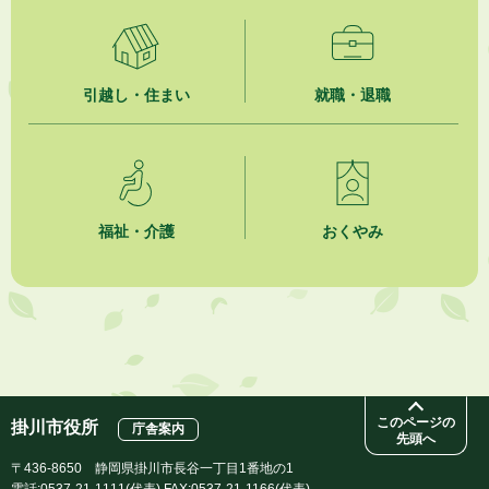
2026年8月6日
就職・転職相談会のご案内
引越し・住まい
就職・退職
2026年8月6日
「お茶を知る・体験する講座」を開催します
2026年8月5日
ジュビロ磐田（情報提供・お知らせ）
福祉・介護
おくやみ
2026年8月5日
掛川市広告入り窓口封筒無償提供者募集
2026年8月4日
【日本DX大賞2026】ポスターセッション最優秀賞を受賞しました！
このページの
掛川市役所
庁舎案内
先頭へ
〒436-8650 静岡県掛川市長谷一丁目1番地の1