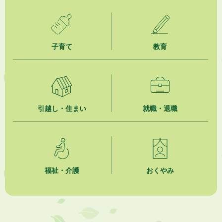
2026年8月5日
掛川市広告入り窓口封筒無償提供者募集
子育て
教育
2026年8月4日
【日本DX大賞2026】ポスターセッション最優秀賞を受賞しました！
2026年8月4日
市民の勇気ある応急手当に感謝状を贈呈しました
引越し・住まい
就職・退職
2026年8月4日
夏季休暇期間 開業医等診療予定
2026年8月3日
「水道カルテ」の公表について
福祉・介護
おくやみ
2026年8月3日
企業版ふるさと納税（地方創生応援税制）のお願い
2026年8月3日
【参加者募集】プロ棋士から学ぼう！はじめての将棋教室