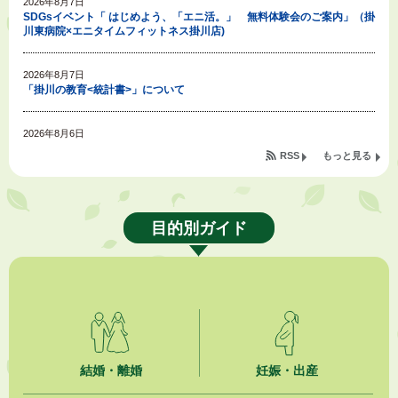
2026年8月7日
SDGsイベント「 はじめよう、「エニ活。」 無料体験会のご案内」（掛
川東病院×エニタイムフィットネス掛川店)
2026年8月7日
「掛川の教育<統計書>」について
2026年8月6日
令和８年度公民館等（大東北公民館、大須賀中央公民館）講座のお知らせ
RSS
もっと見る
2026年8月6日
熱中症対策「クーリングシェルター」の設置について
目的別ガイド
2026年8月6日
就職・転職相談会のご案内
2026年8月6日
「お茶を知る・体験する講座」を開催します
2026年8月5日
結婚・離婚
妊娠・出産
ジュビロ磐田（情報提供・お知らせ）