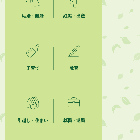
熱中症対策「クーリングシェルタ
ー」の設置について
結婚・離婚
妊娠・出産
2026年8月6日
就職・転職相談会のご案内
2026年8月6日
「お茶を知る・体験する講座」を開
催します
子育て
教育
2026年8月5日
ジュビロ磐田（情報提供・お知ら
せ）
2026年8月5日
掛川市広告入り窓口封筒無償提供者
募集
引越し・住まい
就職・退職
2026年8月4日
【日本DX大賞2026】ポスターセッ
ション最優秀賞を受賞しました！