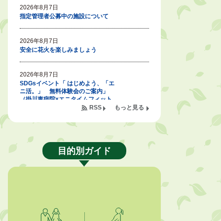
2026年8月7日
指定管理者公募中の施設について
2026年8月7日
安全に花火を楽しみましょう
2026年8月7日
SDGsイベント「 はじめよう、「エ
ニ活。」 無料体験会のご案内」
（掛川東病院×エニタイムフィット
ネス掛川店)
RSS
もっと見る
2026年8月7日
「掛川の教育<統計書>」について
目的別ガイド
2026年8月6日
令和８年度公民館等（大東北公民
館、大須賀中央公民館）講座のお知
らせ
2026年8月6日