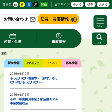
背景色
白
黄
青
黒
緑茶
文字サイズ
小さく
標準
大きく
お問い合わせ
防災・災害情報
メニュー
産業・仕事
市政情報
検索
ー開催
新着情報
お知らせ
イベント
募集情報
2026年8月9日
もったいない通信㉘～【節水】をし
ないのはもったいない～
2026年8月7日
令和８年度掛川市空き家活用モデル
事業費補助金