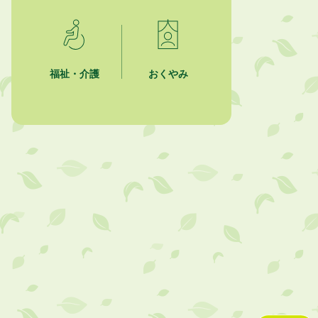
2026年8月4日
市民の勇気ある応急手当に感謝状を
贈呈しました
福祉・介護
おくやみ
2026年8月4日
夏季休暇期間 開業医等診療予定
2026年8月3日
「水道カルテ」の公表について
2026年8月3日
企業版ふるさと納税（地方創生応援
税制）のお願い