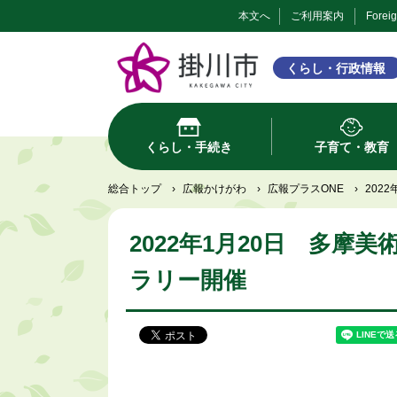
本文へ
ご利用案内
Forei
くらし・行政情報
くらし・手続き
子育て・教育
総合トップ
›
広報かけがわ
›
広報プラスONE
›
202
2022年1月20日 多
ラリー開催