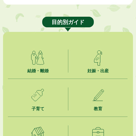
2026年8月6日
熱中症対策「クーリングシェルター」の設置について
目的別ガイド
2026年8月6日
就職・転職相談会のご案内
2026年8月6日
「お茶を知る・体験する講座」を開催します
2026年8月5日
結婚・離婚
妊娠・出産
ジュビロ磐田（情報提供・お知らせ）
2026年8月5日
掛川市広告入り窓口封筒無償提供者募集
子育て
教育
2026年8月4日
【日本DX大賞2026】ポスターセッション最優秀賞を受賞しました！
2026年8月4日
市民の勇気ある応急手当に感謝状を贈呈しました