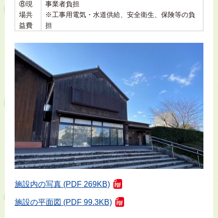
⑧現
事業者負担
場共
※工事用電気・水道供給、安全衛生、保険等の負
益費
担
施設内の写真 (PDF 269KB)
施設の平面図 (PDF 99.3KB)