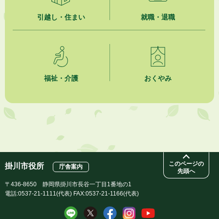
引越し・住まい
就職・退職
2026年8月4日
夏季休暇期間 開業医等診療予定
2026年8月3日
「水道カルテ」の公表について
福祉・介護
おくやみ
2026年8月3日
企業版ふるさと納税（地方創生応援税制）のお願い
2026年8月3日
【参加者募集】プロ棋士から学ぼう！はじめての将棋教室
このページの
掛川市役所
庁舎案内
先頭へ
〒436-8650 静岡県掛川市長谷一丁目1番地の1
電話:0537-21-1111(代表) FAX:0537-21-1166(代表)