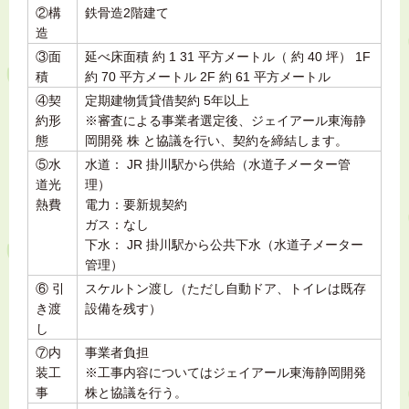
②構
鉄骨造2階建て
造
③面
延べ床面積 約 1 31 平方メートル（ 約 40 坪） 1F
積
約 70 平方メートル 2F 約 61 平方メートル
④契
定期建物賃貸借契約 5年以上
約形
※審査による事業者選定後、ジェイアール東海静
態
岡開発 株 と協議を行い、契約を締結します。
⑤水
水道： JR 掛川駅から供給（水道子メーター管
道光
理）
熱費
電力：要新規契約
ガス：なし
下水： JR 掛川駅から公共下水（水道子メーター
管理）
⑥ 引
スケルトン渡し（ただし自動ドア、トイレは既存
き渡
設備を残す）
し
⑦内
事業者負担
装工
※工事内容についてはジェイアール東海静岡開発
事
株と協議を行う。