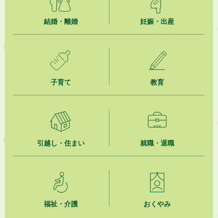
2026年8月3日
企業版ふるさと納税（地方創生応援税制）のお願い
結婚・離婚
妊娠・出産
2026年8月3日
【参加者募集】プロ棋士から学ぼう！はじめての将棋教室
2026年8月1日
「かけがわ手話動画」で手話を学ぼう！
子育て
教育
2026年8月1日
市民活動カレンダー（リスト形式）
2026年8月1日
引越し・住まい
就職・退職
今月の広報かけがわ
2026年8月1日
市議会だより 第100号 (令和8年8月1日発行)を掲載しました
福祉・介護
おくやみ