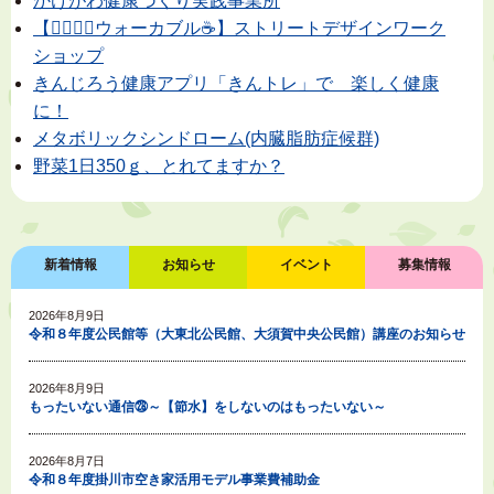
かけがわ健康づくり実践事業所
【🚶‍♀️🚶‍♂️ウォーカブル☕】ストリートデザインワーク
ショップ
きんじろう健康アプリ「きんトレ」で 楽しく健康
に！
メタボリックシンドローム(内臓脂肪症候群)
野菜1日350ｇ、とれてますか？
新着情報
お知らせ
イベント
募集情報
2026年8月9日
令和８年度公民館等（大東北公民館、大須賀中央公民館）講座のお知らせ
2026年8月9日
もったいない通信㉘～【節水】をしないのはもったいない～
2026年8月7日
令和８年度掛川市空き家活用モデル事業費補助金