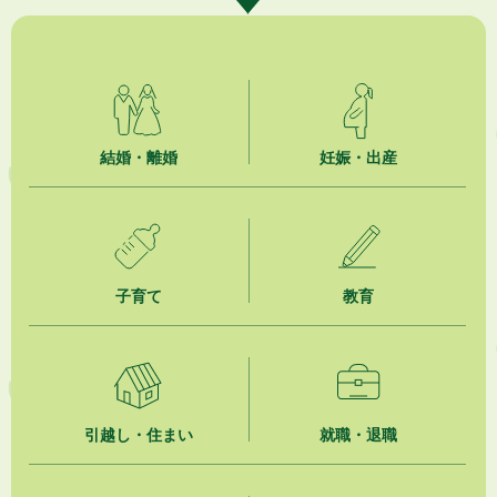
2026年8月6日
「お茶を知る・体験する講座」を開催します
2026年8月5日
ジュビロ磐田（情報提供・お知らせ）
2026年8月5日
結婚・離婚
妊娠・出産
掛川市広告入り窓口封筒無償提供者募集
2026年8月4日
【日本DX大賞2026】ポスターセッション最優秀賞を受賞しました！
2026年8月4日
子育て
教育
市民の勇気ある応急手当に感謝状を贈呈しました
2026年8月4日
夏季休暇期間 開業医等診療予定
引越し・住まい
就職・退職
2026年8月3日
「水道カルテ」の公表について