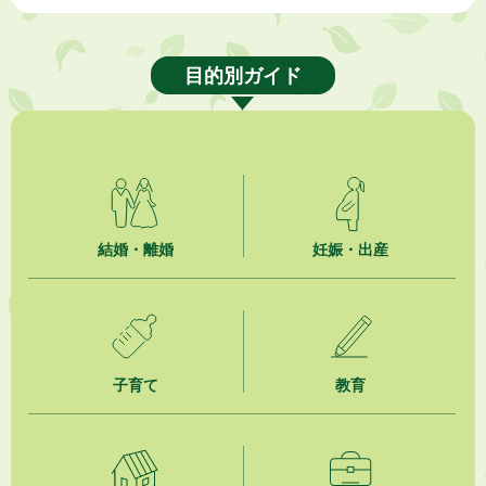
2026年8月5日
掛川市広告入り窓口封筒無償提供者募集
目的別ガイド
2026年8月4日
【日本DX大賞2026】ポスターセッション最優秀賞を受賞しました！
2026年8月4日
市民の勇気ある応急手当に感謝状を贈呈しました
2026年8月4日
夏季休暇期間 開業医等診療予定
結婚・離婚
妊娠・出産
2026年8月3日
「水道カルテ」の公表について
2026年8月3日
子育て
教育
企業版ふるさと納税（地方創生応援税制）のお願い
2026年8月3日
【参加者募集】プロ棋士から学ぼう！はじめての将棋教室