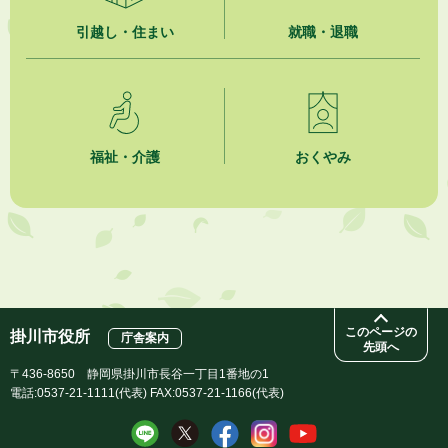
2026年8月1日
引越し・住まい
就職・退職
「かけがわ手話動画」で手話を学ぼう！
2026年8月1日
市民活動カレンダー（リスト形式）
福祉・介護
おくやみ
2026年8月1日
今月の広報かけがわ
2026年8月1日
市議会だより 第100号 (令和8年8月1日発行)を掲載しました
このページの
掛川市役所
庁舎案内
先頭へ
〒436-8650 静岡県掛川市長谷一丁目1番地の1
電話:0537-21-1111(代表) FAX:0537-21-1166(代表)