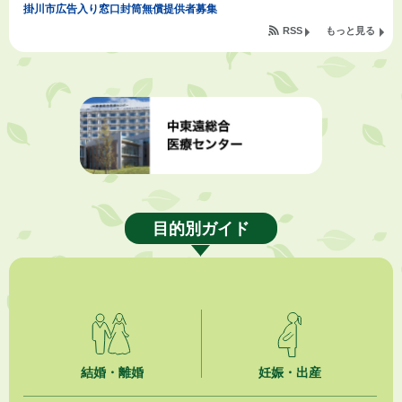
掛川市広告入り窓口封筒無償提供者募集
RSS
もっと見る
2026年8月4日
【日本DX大賞2026】ポスターセッション最優秀賞を受賞しました！
2026年8月4日
市民の勇気ある応急手当に感謝状を贈呈しました
2026年8月4日
夏季休暇期間 開業医等診療予定
目的別ガイド
2026年8月3日
「水道カルテ」の公表について
2026年8月3日
企業版ふるさと納税（地方創生応援税制）のお願い
2026年8月3日
【参加者募集】プロ棋士から学ぼう！はじめての将棋教室
結婚・離婚
妊娠・出産