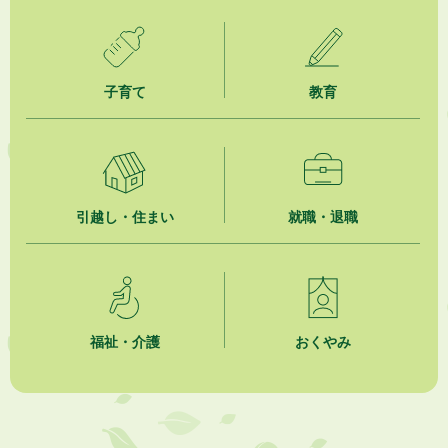
2026年8月5日
ジュビロ磐田（情報提供・お知らせ）
子育て
教育
2026年8月5日
掛川市広告入り窓口封筒無償提供者募集
2026年8月4日
【日本DX大賞2026】ポスターセッション最優秀賞を受賞しました！
引越し・住まい
就職・退職
2026年8月4日
市民の勇気ある応急手当に感謝状を贈呈しました
2026年8月4日
夏季休暇期間 開業医等診療予定
福祉・介護
おくやみ
2026年8月3日
「水道カルテ」の公表について
2026年8月3日
企業版ふるさと納税（地方創生応援税制）のお願い