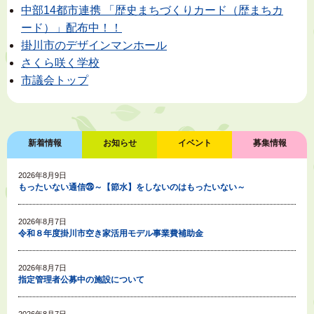
中部14都市連携 「歴史まちづくりカード（歴まちカ
ード）」配布中！！
掛川市のデザインマンホール
さくら咲く学校
市議会トップ
新着情報
お知らせ
イベント
募集情報
2026年8月9日
もったいない通信㉘～【節水】をしないのはもったいない～
2026年8月7日
令和８年度掛川市空き家活用モデル事業費補助金
2026年8月7日
指定管理者公募中の施設について
2026年8月7日