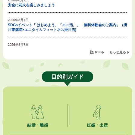
安全に花火を楽しみましょう
2026年8月7日
SDGsイベント「 はじめよう、「エニ活。」 無料体験会のご案内」（掛
川東病院×エニタイムフィットネス掛川店)
2026年8月7日
「掛川の教育<統計書>」について
RSS
もっと見る
2026年8月6日
令和８年度公民館等（大東北公民館、大須賀中央公民館）講座のお知らせ
目的別ガイド
2026年8月6日
熱中症対策「クーリングシェルター」の設置について
2026年8月6日
就職・転職相談会のご案内
2026年8月6日
結婚・離婚
妊娠・出産
「お茶を知る・体験する講座」を開催します