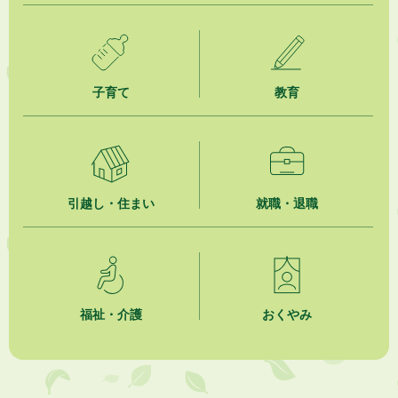
2026年8月3日
「水道カルテ」の公表について
2026年8月3日
子育て
教育
企業版ふるさと納税（地方創生応援税制）のお願い
2026年8月3日
【参加者募集】プロ棋士から学ぼう！はじめての将棋教室
2026年8月1日
引越し・住まい
就職・退職
「かけがわ手話動画」で手話を学ぼう！
2026年8月1日
市民活動カレンダー（リスト形式）
福祉・介護
おくやみ
2026年8月1日
今月の広報かけがわ
2026年8月1日
市議会だより 第100号 (令和8年8月1日発行)を掲載しました