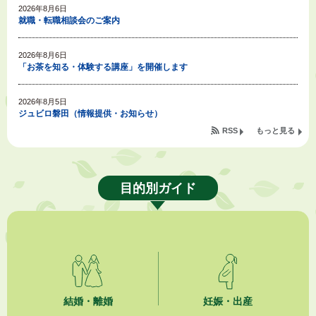
2026年8月6日
就職・転職相談会のご案内
2026年8月6日
「お茶を知る・体験する講座」を開催します
2026年8月5日
ジュビロ磐田（情報提供・お知らせ）
RSS
もっと見る
2026年8月5日
掛川市広告入り窓口封筒無償提供者募集
目的別ガイド
2026年8月4日
【日本DX大賞2026】ポスターセッション最優秀賞を受賞しました！
2026年8月4日
市民の勇気ある応急手当に感謝状を贈呈しました
2026年8月4日
夏季休暇期間 開業医等診療予定
結婚・離婚
妊娠・出産