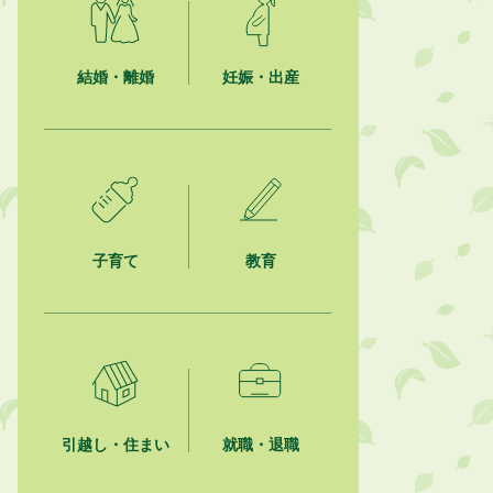
【日本DX大賞2026】ポスターセッ
ション最優秀賞を受賞しました！
結婚・離婚
妊娠・出産
2026年8月4日
市民の勇気ある応急手当に感謝状を
贈呈しました
2026年8月4日
夏季休暇期間 開業医等診療予定
2026年8月3日
子育て
教育
「水道カルテ」の公表について
2026年8月3日
企業版ふるさと納税（地方創生応援
税制）のお願い
2026年8月3日
【参加者募集】プロ棋士から学ぼ
引越し・住まい
就職・退職
う！はじめての将棋教室