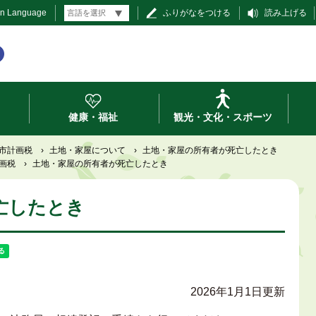
gn Language
ふりがなをつける
読み上げる
健康・福祉
観光・文化・スポーツ
市計画税
›
土地・家屋について
›
土地・家屋の所有者が死亡したとき
画税
›
土地・家屋の所有者が死亡したとき
亡したとき
2026年1月1日更新