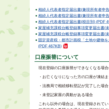
相続人代表者指定届出書(兼現所有者申告書) (
相続人代表者指定届出書(兼現所有者申告書)記
相続人代表者指定届出書(税目別) (PDF 49
家屋補充課税台帳登録事項変更届出書(未登記
家屋補充課税台帳登録事項変更届出書(未登記
固定資産税・都市計画税「土地や建物を
(PDF 467KB)
口座振替について
現在登録の口座振替ができなくなる場合
・お亡くなりになった方の口座が凍結ま
・法務局で相続移転登記が完了した場合
・未登記家屋の異動がある場合
これら以外の場合は、現在登録されてい