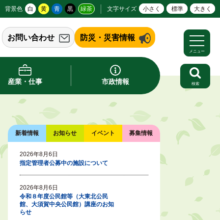
背景色
白
黄
青
黒
緑茶
文字サイズ
小さく
標準
大きく
お問い合わせ
防災・災害情報
メニュー
産業・仕事
市政情報
検索
新着情報
お知らせ
イベント
募集情報
2026年8月6日
指定管理者公募中の施設について
2026年8月6日
令和８年度公民館等（大東北公民
館、大須賀中央公民館）講座のお知
らせ