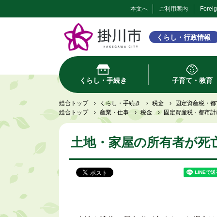
本文へ
ご利用案内
Forei
くらし・行政情報
くらし・手続き
子育て・教育
総合トップ
›
くらし・手続き
›
税金
›
固定資産税・都
総合トップ
›
産業・仕事
›
税金
›
固定資産税・都市計
土地・家屋の所有者が死