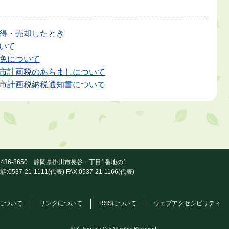
得・売却したとき
いて
免について
市計画税のあらましについて
市計画税納税通知書について
436-8650 静岡県掛川市長谷一丁目1番地の1
話:0537-21-1111(代表) FAX:0537-21-1166(代表)
について
リンクについて
RSSについて
ウェブアクセシビリティ
© Kakegawa City All rights Reserved.