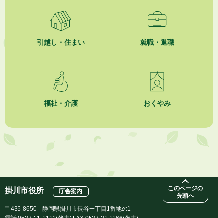
2026年8月4日
市民の勇気ある応急手当に感謝状を贈呈しました
引越し・住まい
就職・退職
2026年8月4日
夏季休暇期間 開業医等診療予定
2026年8月3日
「水道カルテ」の公表について
福祉・介護
おくやみ
2026年8月3日
企業版ふるさと納税（地方創生応援税制）のお願い
2026年8月3日
【参加者募集】プロ棋士から学ぼう！はじめての将棋教室
このページの
掛川市役所
庁舎案内
先頭へ
〒436-8650 静岡県掛川市長谷一丁目1番地の1