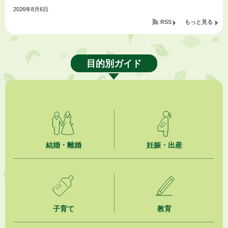
2026年8月6日
令和８年度公民館等（大東北公民館、大須賀中央公民館）講座のお知らせ
RSS
もっと見る
2026年8月6日
熱中症対策「クーリングシェルター」の設置について
目的別ガイド
2026年8月6日
就職・転職相談会のご案内
2026年8月6日
「お茶を知る・体験する講座」を開催します
2026年8月5日
結婚・離婚
妊娠・出産
ジュビロ磐田（情報提供・お知らせ）
2026年8月5日
掛川市広告入り窓口封筒無償提供者募集
子育て
教育
2026年8月4日
【日本DX大賞2026】ポスターセッション最優秀賞を受賞しました！