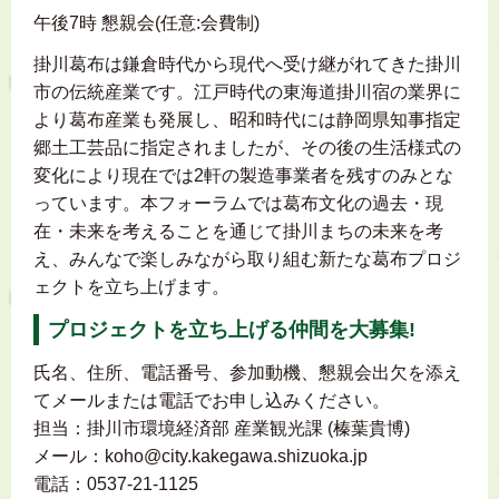
午後7時 懇親会(任意:会費制)
掛川葛布は鎌倉時代から現代へ受け継がれてきた掛川
市の伝統産業です。江戸時代の東海道掛川宿の業界に
より葛布産業も発展し、昭和時代には静岡県知事指定
郷土工芸品に指定されましたが、その後の生活様式の
変化により現在では2軒の製造事業者を残すのみとな
っています。本フォーラムでは葛布文化の過去・現
在・未来を考えることを通じて掛川まちの未来を考
え、みんなで楽しみながら取り組む新たな葛布プロジ
ェクトを立ち上げます。
プロジェクトを立ち上げる仲間を大募集!
氏名、住所、電話番号、参加動機、懇親会出欠を添え
てメールまたは電話でお申し込みください。
担当：掛川市環境経済部 産業観光課 (榛葉貴博)
メール：koho@city.kakegawa.shizuoka.jp
電話：0537-21-1125