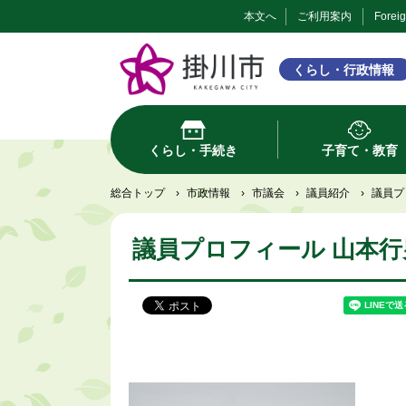
本文へ
ご利用案内
Forei
くらし・行政情報
くらし・手続き
子育て・教育
総合トップ
›
市政情報
›
市議会
›
議員紹介
›
議員プ
議員プロフィール 山本行