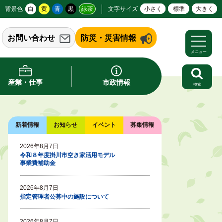
背景色
白
黄
青
黒
緑茶
文字サイズ
小さく
標準
大きく
お問い合わせ
防災・災害情報
メニュー
産業・仕事
市政情報
検索
新着情報
お知らせ
イベント
募集情報
2026年8月7日
令和８年度掛川市空き家活用モデル
事業費補助金
2026年8月7日
指定管理者公募中の施設について
2026年8月7日