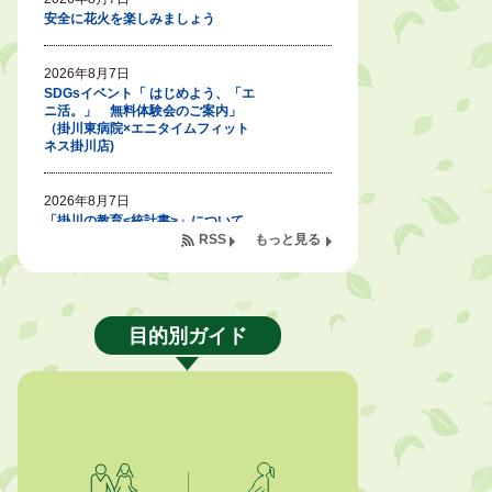
安全に花火を楽しみましょう
2026年8月7日
SDGsイベント「 はじめよう、「エ
ニ活。」 無料体験会のご案内」
（掛川東病院×エニタイムフィット
ネス掛川店)
2026年8月7日
「掛川の教育<統計書>」について
RSS
もっと見る
2026年8月6日
令和８年度公民館等（大東北公民
館、大須賀中央公民館）講座のお知
らせ
目的別ガイド
2026年8月6日
熱中症対策「クーリングシェルタ
ー」の設置について
2026年8月6日