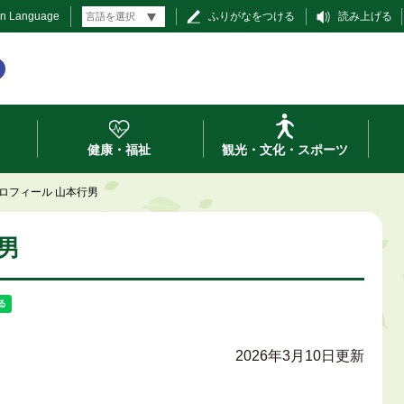
gn Language
ふりがなをつける
読み上げる
健康・福祉
観光・文化・スポーツ
ロフィール 山本行男
男
2026年3月10日更新