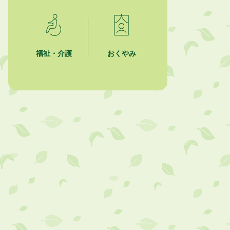
2026年8月4日
夏季休暇期間 開業医等診療予定
2026年8月3日
福祉・介護
おくやみ
「水道カルテ」の公表について
2026年8月3日
企業版ふるさと納税（地方創生応援
税制）のお願い
2026年8月3日
【参加者募集】プロ棋士から学ぼ
う！はじめての将棋教室