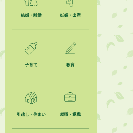
就職・転職相談会のご案内
結婚・離婚
妊娠・出産
2026年8月6日
「お茶を知る・体験する講座」を開
催します
2026年8月5日
ジュビロ磐田（情報提供・お知ら
せ）
子育て
教育
2026年8月5日
掛川市広告入り窓口封筒無償提供者
募集
2026年8月4日
【日本DX大賞2026】ポスターセッ
ション最優秀賞を受賞しました！
引越し・住まい
就職・退職
2026年8月4日
市民の勇気ある応急手当に感謝状を
贈呈しました