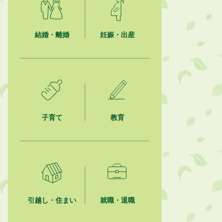
2026年8月6日
熱中症対策「クーリングシェルタ
ー」の設置について
結婚・離婚
妊娠・出産
2026年8月6日
就職・転職相談会のご案内
2026年8月6日
「お茶を知る・体験する講座」を開
催します
子育て
教育
2026年8月5日
ジュビロ磐田（情報提供・お知ら
せ）
2026年8月5日
掛川市広告入り窓口封筒無償提供者
募集
引越し・住まい
就職・退職
2026年8月4日
【日本DX大賞2026】ポスターセッ
ション最優秀賞を受賞しました！