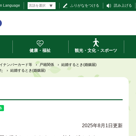
gn Language
ふりがなをつける
読み上げる
健康・福祉
観光・文化・スポーツ
イナンバーカード等
›
戸籍関係
›
結婚するとき(婚姻届)
た
›
結婚するとき(婚姻届)
2025年8月1日更新