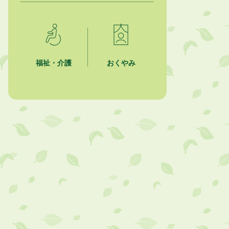
2026年8月4日
市民の勇気ある応急手当に感謝状を
贈呈しました
福祉・介護
おくやみ
2026年8月4日
夏季休暇期間 開業医等診療予定
2026年8月3日
「水道カルテ」の公表について
2026年8月3日
企業版ふるさと納税（地方創生応援
税制）のお願い