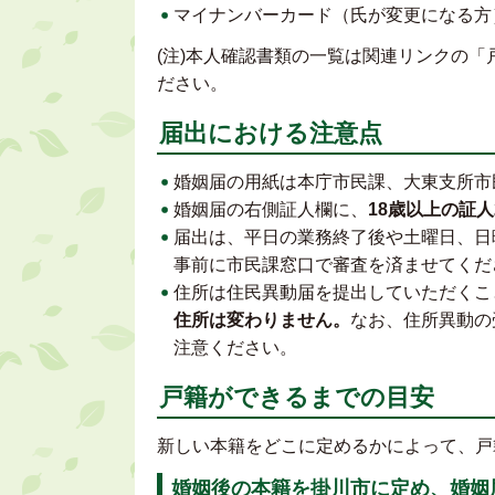
マイナンバーカード（氏が変更になる方
(注)本人確認書類の一覧は関連リンクの
ださい。
届出における注意点
婚姻届の用紙は本庁市民課、大東支所市
婚姻届の右側証人欄に、
18歳以上の証
届出は、平日の業務終了後や土曜日、日
事前に市民課窓口で審査を済ませてくだ
住所は住民異動届を提出していただくこ
住所は変わりません。
なお、住所異動の
注意ください。
戸籍ができるまでの目安
新しい本籍をどこに定めるかによって、戸
婚姻後の本籍を掛川市に定め、婚姻