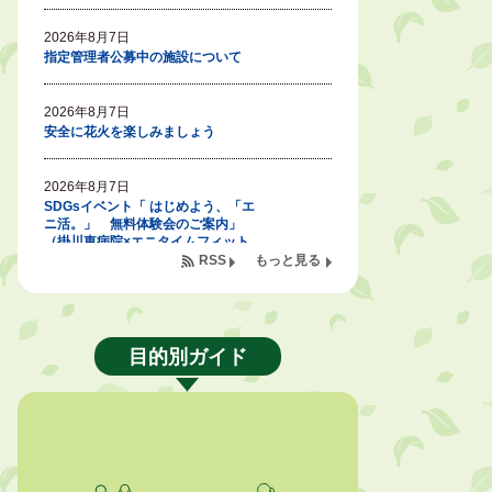
2026年8月7日
指定管理者公募中の施設について
2026年8月7日
安全に花火を楽しみましょう
2026年8月7日
SDGsイベント「 はじめよう、「エ
ニ活。」 無料体験会のご案内」
（掛川東病院×エニタイムフィット
ネス掛川店)
RSS
もっと見る
2026年8月7日
「掛川の教育<統計書>」について
目的別ガイド
2026年8月6日
令和８年度公民館等（大東北公民
館、大須賀中央公民館）講座のお知
らせ