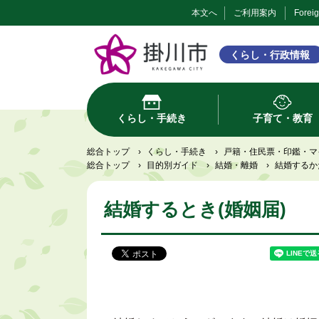
本文へ
ご利用案内
Forei
くらし・行政情報
くらし・手続き
子育て・教育
総合トップ
›
くらし・手続き
›
戸籍・住民票・印鑑・マ
総合トップ
›
目的別ガイド
›
結婚・離婚
›
結婚するか
結婚するとき(婚姻届)