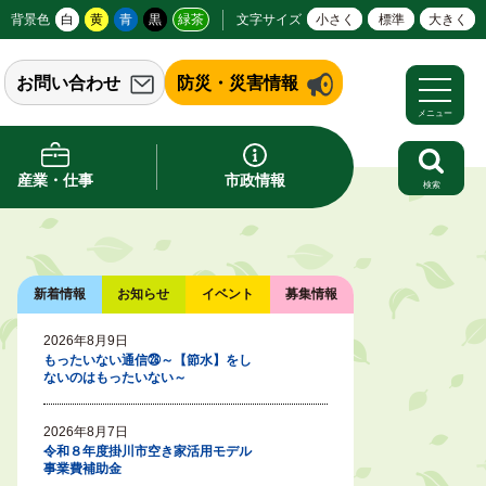
背景色
白
黄
青
黒
緑茶
文字サイズ
小さく
標準
大きく
お問い合わせ
防災・災害情報
メニュー
産業・仕事
市政情報
検索
新着情報
お知らせ
イベント
募集情報
2026年8月9日
もったいない通信㉘～【節水】をし
ないのはもったいない～
2026年8月7日
令和８年度掛川市空き家活用モデル
事業費補助金