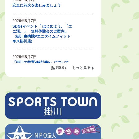
安全に花火を楽しみましょう
2026年8月7日
SDGsイベント「 はじめよう、「エ
ニ活。」 無料体験会のご案内」
（掛川東病院×エニタイムフィット
ネス掛川店)
2026年8月7日
「掛川の教育<統計書>」について
RSS
もっと見る
2026年8月6日
令和８年度公民館等（大東北公民
館、大須賀中央公民館）講座のお知
らせ
2026年8月6日
熱中症対策「クーリングシェルタ
ー」の設置について
2026年8月6日