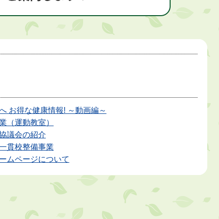
へ お得な健康情報! ～動画編～
業（運動教室）
協議会の紹介
一貫校整備事業
ームページについて