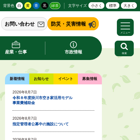
背景色
白
黄
青
黒
緑茶
文字サイズ
小さく
標準
大きく
お問い合わせ
防災・災害情報
メニュー
産業・仕事
市政情報
検索
新着情報
お知らせ
イベント
募集情報
2026年8月7日
令和８年度掛川市空き家活用モデル
事業費補助金
2026年8月7日
指定管理者公募中の施設について
2026年8月7日