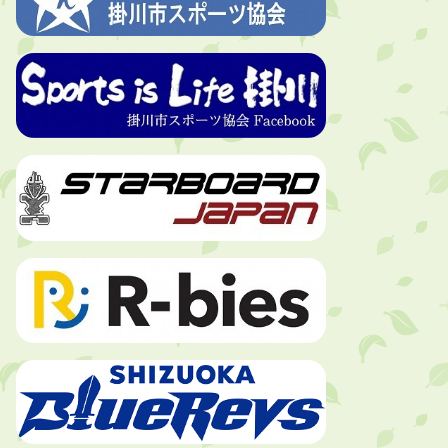
就職・転職相談会のご案内
2026年8月6日
「お茶を知る・体験する講座」を開
催します
2026年8月5日
ジュビロ磐田（情報提供・お知ら
せ）
2026年8月5日
掛川市広告入り窓口封筒無償提供者
募集
2026年8月4日
【日本DX大賞2026】ポスターセッ
ション最優秀賞を受賞しました！
2026年8月4日
市民の勇気ある応急手当に感謝状を
贈呈しました