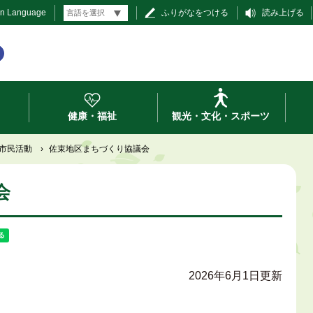
gn Language
ふりがなをつける
読み上げる
健康・福祉
観光・文化・スポーツ
市民活動
›
佐束地区まちづくり協議会
会
2026年6月1日更新