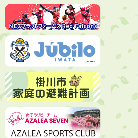
2026年8月4日
夏季休暇期間 開業医等診療予定
2026年8月3日
「水道カルテ」の公表について
2026年8月3日
企業版ふるさと納税（地方創生応援
税制）のお願い
2026年8月3日
【参加者募集】プロ棋士から学ぼ
う！はじめての将棋教室