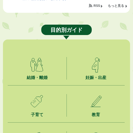
RSS
もっと見る
2026年8月5日
掛川市広告入り窓口封筒無償提供者募集
目的別ガイド
2026年8月4日
【日本DX大賞2026】ポスターセッション最優秀賞を受賞しました！
2026年8月4日
市民の勇気ある応急手当に感謝状を贈呈しました
2026年8月4日
夏季休暇期間 開業医等診療予定
結婚・離婚
妊娠・出産
2026年8月3日
「水道カルテ」の公表について
2026年8月3日
子育て
教育
企業版ふるさと納税（地方創生応援税制）のお願い
2026年8月3日