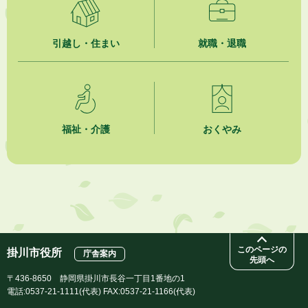
【参加者募集】プロ棋士から学ぼう！はじめての将棋教室
2026年8月1日
引越し・住まい
就職・退職
「かけがわ手話動画」で手話を学ぼう！
2026年8月1日
市民活動カレンダー（リスト形式）
福祉・介護
おくやみ
2026年8月1日
今月の広報かけがわ
2026年8月1日
市議会だより 第100号 (令和8年8月1日発行)を掲載しました
このページの
掛川市役所
庁舎案内
先頭へ
〒436-8650 静岡県掛川市長谷一丁目1番地の1
電話:0537-21-1111(代表) FAX:0537-21-1166(代表)