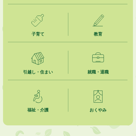
ジュビロ磐田（情報提供・お知らせ）
2026年8月5日
掛川市広告入り窓口封筒無償提供者募集
子育て
教育
2026年8月4日
【日本DX大賞2026】ポスターセッション最優秀賞を受賞しました！
2026年8月4日
市民の勇気ある応急手当に感謝状を贈呈しました
引越し・住まい
就職・退職
2026年8月4日
夏季休暇期間 開業医等診療予定
2026年8月3日
「水道カルテ」の公表について
福祉・介護
おくやみ
2026年8月3日
企業版ふるさと納税（地方創生応援税制）のお願い
2026年8月3日