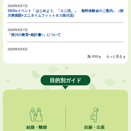
2026年8月7日
SDGsイベント「 はじめよう、「エニ活。」 無料体験会のご案内」（掛
川東病院×エニタイムフィットネス掛川店)
2026年8月7日
「掛川の教育<統計書>」について
2026年8月6日
令和８年度公民館等（大東北公民館、大須賀中央公民館）講座のお知らせ
RSS
もっと見る
2026年8月6日
熱中症対策「クーリングシェルター」の設置について
目的別ガイド
2026年8月6日
就職・転職相談会のご案内
2026年8月6日
「お茶を知る・体験する講座」を開催します
2026年8月5日
結婚・離婚
妊娠・出産