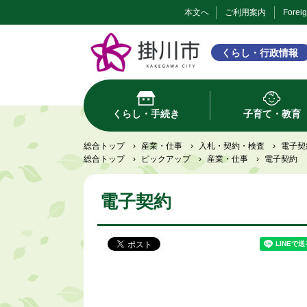
本文へ
ご利用案内
Forei
くらし・行政情報
くらし・手続き
子育て・教育
総合トップ
›
産業・仕事
›
入札・契約・検査
›
電子契
総合トップ
›
ピックアップ
›
産業・仕事
›
電子契約
電子契約