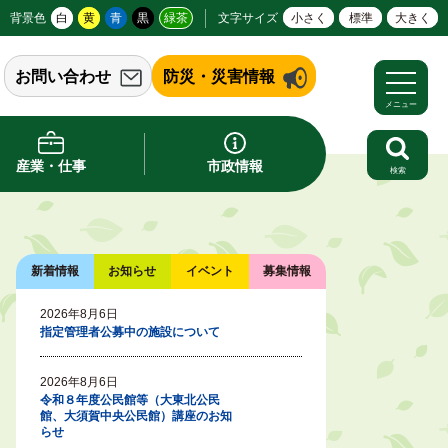
背景色
白
黄
青
黒
緑茶
文字サイズ
小さく
標準
大きく
お問い合わせ
防災・災害情報
メニュー
産業・仕事
市政情報
検索
新着情報
お知らせ
イベント
募集情報
2026年8月6日
指定管理者公募中の施設について
2026年8月6日
令和８年度公民館等（大東北公民
館、大須賀中央公民館）講座のお知
らせ