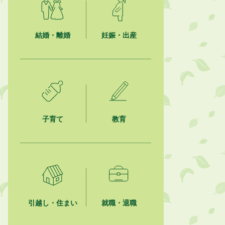
【日本DX大賞2026】ポスターセッ
ション最優秀賞を受賞しました！
結婚・離婚
妊娠・出産
2026年8月4日
市民の勇気ある応急手当に感謝状を
贈呈しました
2026年8月4日
夏季休暇期間 開業医等診療予定
2026年8月3日
子育て
教育
「水道カルテ」の公表について
2026年8月3日
企業版ふるさと納税（地方創生応援
税制）のお願い
2026年8月3日
【参加者募集】プロ棋士から学ぼ
引越し・住まい
就職・退職
う！はじめての将棋教室