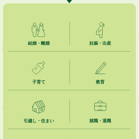
【日本DX大賞2026】ポスターセッション最優秀賞を受賞しました！
2026年8月4日
市民の勇気ある応急手当に感謝状を贈呈しました
2026年8月4日
夏季休暇期間 開業医等診療予定
結婚・離婚
妊娠・出産
2026年8月3日
「水道カルテ」の公表について
2026年8月3日
子育て
教育
企業版ふるさと納税（地方創生応援税制）のお願い
2026年8月3日
【参加者募集】プロ棋士から学ぼう！はじめての将棋教室
2026年8月1日
引越し・住まい
就職・退職
「かけがわ手話動画」で手話を学ぼう！