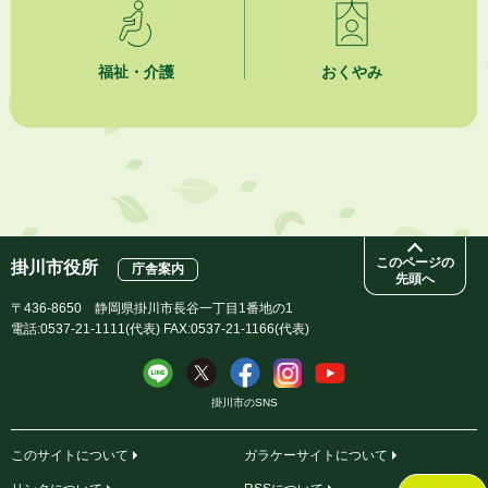
2026年8月1日
市民活動カレンダー（リスト形式）
福祉・介護
おくやみ
2026年8月1日
今月の広報かけがわ
2026年8月1日
市議会だより 第100号 (令和8年8月1日発行)を掲載しました
このページの
掛川市役所
庁舎案内
先頭へ
〒436-8650 静岡県掛川市長谷一丁目1番地の1
電話:0537-21-1111(代表) FAX:0537-21-1166(代表)
掛川市のSNS
このサイトについて
ガラケーサイトについて