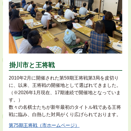
掛川市と王将戦
2010年2月に開催された第59期王将戦第3局を皮切り
に、以来、王将戦の開催地として選ばれてきました。
（※2026年1月現在、17期連続で開催地となっていま
す。）
数々の名棋士たちが新年最初のタイトル戦である王将
戦に臨み、白熱した対局がくり広げられております。
第75期王将戦（市ホームページ）