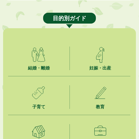
2026年8月7日
「掛川の教育<統計書>」について
目的別ガイド
2026年8月6日
熱中症対策「クーリングシェルター」の設置について
2026年8月6日
就職・転職相談会のご案内
2026年8月6日
結婚・離婚
妊娠・出産
「お茶を知る・体験する講座」を開催します
2026年8月5日
ジュビロ磐田（情報提供・お知らせ）
子育て
教育
2026年8月5日
掛川市広告入り窓口封筒無償提供者募集
2026年8月4日
【日本DX大賞2026】ポスターセッション最優秀賞を受賞しました！