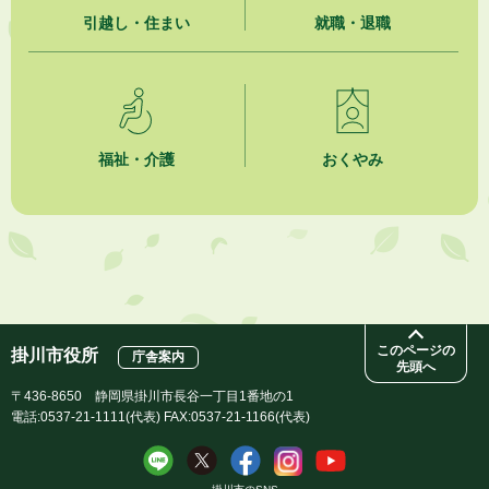
引越し・住まい
就職・退職
2026年8月4日
市民の勇気ある応急手当に感謝状を贈呈しました
2026年8月4日
夏季休暇期間 開業医等診療予定
福祉・介護
おくやみ
2026年8月3日
「水道カルテ」の公表について
2026年8月3日
企業版ふるさと納税（地方創生応援税制）のお願い
このページの
掛川市役所
庁舎案内
先頭へ
〒436-8650 静岡県掛川市長谷一丁目1番地の1
電話:0537-21-1111(代表) FAX:0537-21-1166(代表)