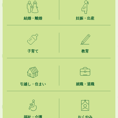
ジュビロ磐田（情報提供・お知らせ）
2026年8月5日
結婚・離婚
妊娠・出産
掛川市広告入り窓口封筒無償提供者募集
2026年8月4日
【日本DX大賞2026】ポスターセッション最優秀賞を受賞しました！
子育て
教育
2026年8月4日
市民の勇気ある応急手当に感謝状を贈呈しました
2026年8月4日
夏季休暇期間 開業医等診療予定
引越し・住まい
就職・退職
2026年8月3日
「水道カルテ」の公表について
2026年8月3日
企業版ふるさと納税（地方創生応援税制）のお願い
福祉・介護
おくやみ