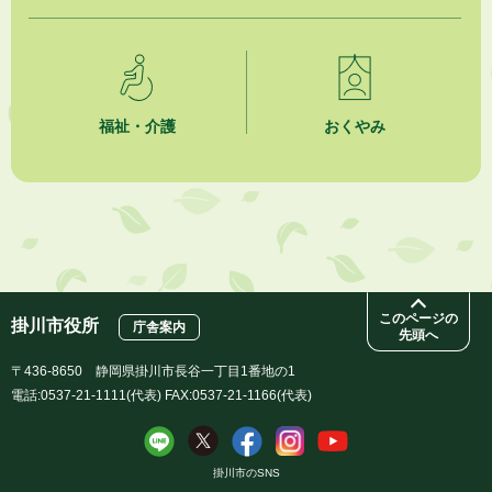
2026年8月4日
夏季休暇期間 開業医等診療予定
2026年8月3日
福祉・介護
おくやみ
「水道カルテ」の公表について
2026年8月3日
企業版ふるさと納税（地方創生応援税制）のお願い
2026年8月3日
【参加者募集】プロ棋士から学ぼう！はじめての将棋教室
このページの
掛川市役所
庁舎案内
先頭へ
〒436-8650 静岡県掛川市長谷一丁目1番地の1
電話:0537-21-1111(代表) FAX:0537-21-1166(代表)
掛川市のSNS