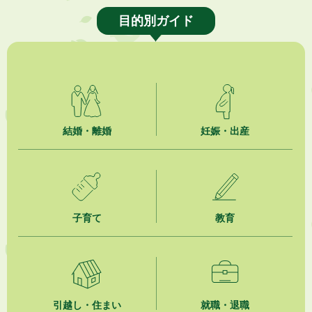
2026年8月6日
熱中症対策「クーリングシェルター」の設置について
目的別ガイド
2026年8月6日
就職・転職相談会のご案内
2026年8月6日
「お茶を知る・体験する講座」を開催します
結婚・離婚
妊娠・出産
2026年8月5日
ジュビロ磐田（情報提供・お知らせ）
2026年8月5日
掛川市広告入り窓口封筒無償提供者募集
子育て
教育
2026年8月4日
【日本DX大賞2026】ポスターセッション最優秀賞を受賞しました！
2026年8月4日
市民の勇気ある応急手当に感謝状を贈呈しました
引越し・住まい
就職・退職