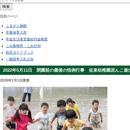
検索
注目ページ
ふるさと納税
学童保育入所
年金生活者支援給付金制度
ごみ集積所・ごみ分別
防災ガイドブック
一般競争入札公告
2022年5月11日 閉園前の最後の恒例行事 佐束幼稚園泥んこ遊
2026年1月1日更新