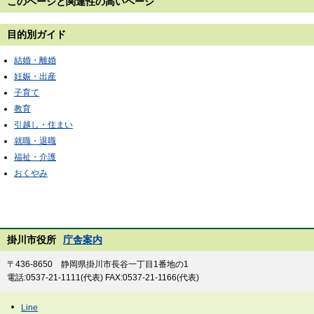
このページと
関連性の高いページ
目的別ガイド
結婚・離婚
妊娠・出産
子育て
教育
引越し・住まい
就職・退職
福祉・介護
おくやみ
掛川市役所
庁舎案内
〒436-8650 静岡県掛川市長谷一丁目1番地の1
電話:0537-21-1111(代表) FAX:0537-21-1166(代表)