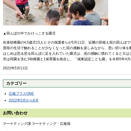
▲田んぼの中でかけっこする園児
佐束幼稚園の4,5歳児15人とその保護者らが5月11日、近隣の田植え前の田ん
普段の生活で触れることが少なくなった泥の感触を楽しみながら、思い切り体を
はじめは恐る恐る田んぼに足を入れていた園児は、泥の感触に慣れてくると大は
市は同園を含む3幼稚園と1保育園を統合し、「城東認定こども園」を令和5年4
2022年5月11日
カテゴリー
広報プラスONE
2022年5月から6月
お問い合わせ
マーケティング課 マーケティング・広報係