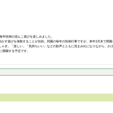
ぼで毎年恒例の泥んこ遊びを楽しみました。
動かす遊びを体験することが目的。同園の毎年の恒例行事ですが、来年3月末で閉園
しゃぎ。「楽しい」「気持ちいい」などの歓声とともに泥まみれになりながら、か
月に開園する予定です。