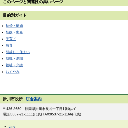
このページと
関連性の高いページ
目的別ガイド
結婚・離婚
妊娠・出産
子育て
教育
引越し・住まい
就職・退職
福祉・介護
おくやみ
掛川市役所
庁舎案内
〒436-8650 静岡県掛川市長谷一丁目1番地の1
電話:0537-21-1111(代表) FAX:0537-21-1166(代表)