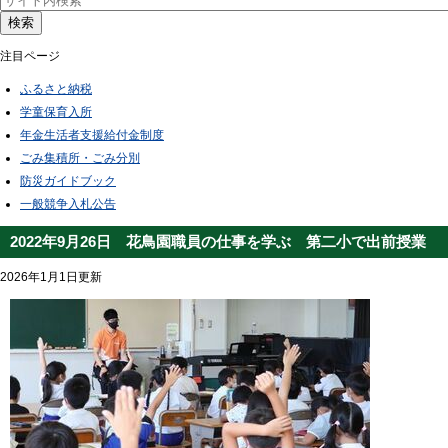
検索
注目ページ
ふるさと納税
学童保育入所
年金生活者支援給付金制度
ごみ集積所・ごみ分別
防災ガイドブック
一般競争入札公告
2022年9月26日 花鳥園職員の仕事を学ぶ 第二小で出前授業
2026年1月1日更新