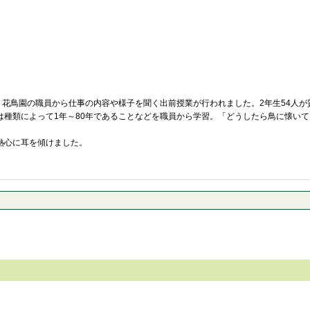
花鳥園の職員から仕事の内容や様子を聞く出前授業が行われました。2年生54人
種類によって1年～80年であることなどを職員から学習。「どうしたら鳥に懐いて
熱心に耳を傾けました。