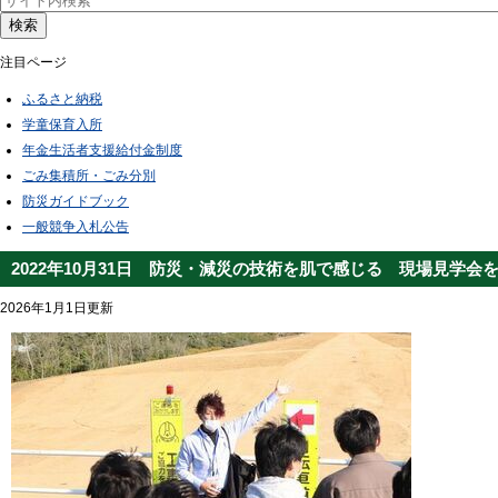
検索
注目ページ
ふるさと納税
学童保育入所
年金生活者支援給付金制度
ごみ集積所・ごみ分別
防災ガイドブック
一般競争入札公告
2022年10月31日 防災・減災の技術を肌で感じる 現場見学会
2026年1月1日更新