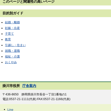
このページと
関連性の高いページ
目的別ガイド
結婚・離婚
妊娠・出産
子育て
教育
引越し・住まい
就職・退職
福祉・介護
おくやみ
掛川市役所
庁舎案内
〒436-8650 静岡県掛川市長谷一丁目1番地の1
電話:0537-21-1111(代表) FAX:0537-21-1166(代表)