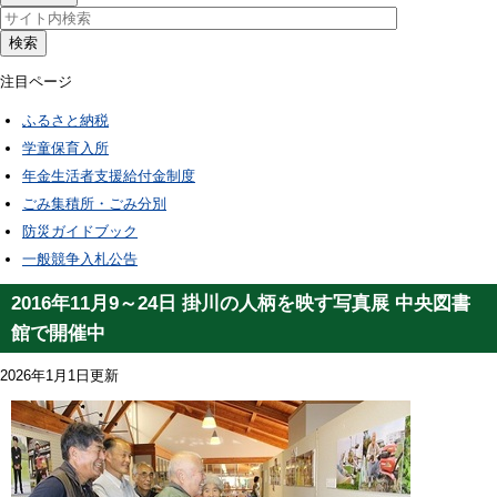
検索
注目ページ
ふるさと納税
学童保育入所
年金生活者支援給付金制度
ごみ集積所・ごみ分別
防災ガイドブック
一般競争入札公告
2016年11月9～24日 掛川の人柄を映す写真展 中央図書
館で開催中
2026年1月1日更新