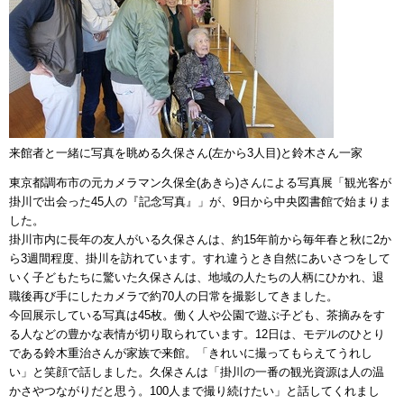
来館者と一緒に写真を眺める久保さん(左から3人目)と鈴木さん一家
東京都調布市の元カメラマン久保全(あきら)さんによる写真展「観光客が
掛川で出会った45人の『記念写真』」が、9日から中央図書館で始まりま
した。
掛川市内に長年の友人がいる久保さんは、約15年前から毎年春と秋に2か
ら3週間程度、掛川を訪れています。すれ違うとき自然にあいさつをして
いく子どもたちに驚いた久保さんは、地域の人たちの人柄にひかれ、退
職後再び手にしたカメラで約70人の日常を撮影してきました。
今回展示している写真は45枚。働く人や公園で遊ぶ子ども、茶摘みをす
る人などの豊かな表情が切り取られています。12日は、モデルのひとり
である鈴木重治さんが家族で来館。「きれいに撮ってもらえてうれし
い」と笑顔で話しました。久保さんは「掛川の一番の観光資源は人の温
かさやつながりだと思う。100人まで撮り続けたい」と話してくれまし