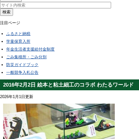
検索
注目ページ
ふるさと納税
学童保育入所
年金生活者支援給付金制度
ごみ集積所・ごみ分別
防災ガイドブック
一般競争入札公告
2016年2月2日 絵本と粘土細工のコラボ わたるワールド
2026年1月1日更新