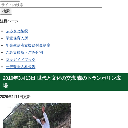
検索
注目ページ
ふるさと納税
学童保育入所
年金生活者支援給付金制度
ごみ集積所・ごみ分別
防災ガイドブック
一般競争入札公告
2016年3月13日 世代と文化の交流 森のトランポリン広
場
2026年1月1日更新