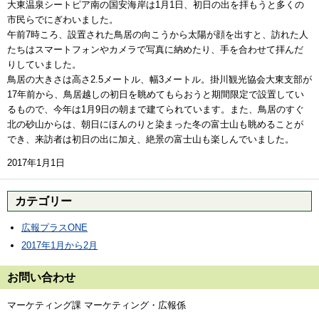
大東温泉シートピア南の国安海岸は1月1日、初日の出を拝もうと多くの
市民らでにぎわいました。
午前7時ころ、設置された鳥居の向こうから太陽が顔を出すと、訪れた人
たちはスマートフォンやカメラで写真に納めたり、手を合わせて拝んだ
りしていました。
鳥居の大きさは高さ2.5メートル、幅3メートル。掛川観光協会大東支部が
17年前から、鳥居越しの初日を眺めてもらおうと期間限定で設置してい
るもので、今年は1月9日の朝まで建てられています。また、鳥居のすぐ
北の砂山からは、朝日にほんのりと染まった冬の富士山も眺めることが
でき、来訪者は初日の出に加え、絶景の富士山も楽しんでいました。
2017年1月1日
カテゴリー
広報プラスONE
2017年1月から2月
お問い合わせ
マーケティング課 マーケティング・広報係