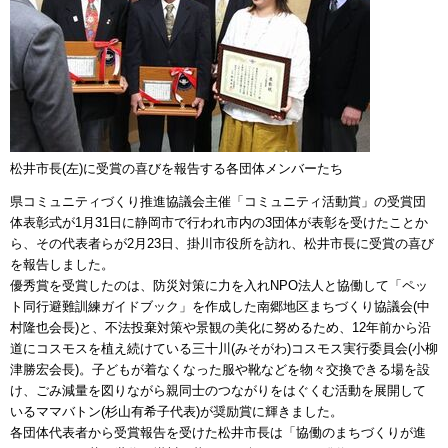
松井市長(左)に受賞の喜びを報告する各団体メンバーたち
県コミュニティづくり推進協議会主催「コミュニティ活動賞」の受賞団
体表彰式が1月31日に静岡市で行われ市内の3団体が表彰を受けたことか
ら、その代表者らが2月23日、掛川市役所を訪れ、松井市長に受賞の喜び
を報告しました。
優秀賞を受賞したのは、防災対策に力を入れNPO法人と協働して「ペッ
ト同行避難訓練ガイドブック」を作成した南郷地区まちづくり協議会(中
村隆也会長)と、不法投棄対策や景観の美化に努めるため、12年前から沿
道にコスモスを植え続けている三十川(みそがわ)コスモス実行委員会(小柳
津勝宏会長)。子どもが着なくなった服や靴などを物々交換できる場を設
け、ごみ減量を図りながら親同士のつながりをはぐくむ活動を展開して
いるママバトン(杉山有希子代表)が奨励賞に輝きました。
各団体代表者から受賞報告を受けた松井市長は「協働のまちづくりが進