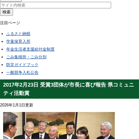
検索
注目ページ
ふるさと納税
学童保育入所
年金生活者支援給付金制度
ごみ集積所・ごみ分別
防災ガイドブック
一般競争入札公告
2017年2月23日 受賞3団体が市長に喜び報告 県コミュニ
ティ活動賞
2026年1月1日更新