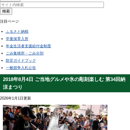
検索
注目ページ
ふるさと納税
学童保育入所
年金生活者支援給付金制度
ごみ集積所・ごみ分別
防災ガイドブック
一般競争入札公告
2018年8月4日 ご当地グルメや氷の彫刻楽しむ 第34回納
涼まつり
2026年1月1日更新