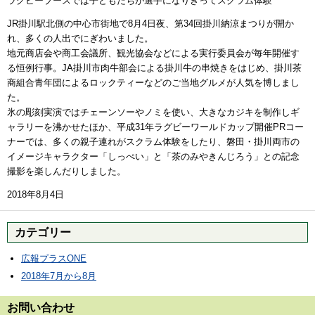
ラグビーブースでは子どもたちが選手になりきってスクラム体験
JR掛川駅北側の中心市街地で8月4日夜、第34回掛川納涼まつりが開か
れ、多くの人出でにぎわいました。
地元商店会や商工会議所、観光協会などによる実行委員会が毎年開催す
る恒例行事。JA掛川市肉牛部会による掛川牛の串焼きをはじめ、掛川茶
商組合青年団によるロックティーなどのご当地グルメが人気を博しまし
た。
氷の彫刻実演ではチェーンソーやノミを使い、大きなカジキを制作しギ
ャラリーを沸かせたほか、平成31年ラグビーワールドカップ開催PRコー
ナーでは、多くの親子連れがスクラム体験をしたり、磐田・掛川両市の
イメージキャラクター「しっぺい」と「茶のみやきんじろう」との記念
撮影を楽しんだりしました。
2018年8月4日
カテゴリー
広報プラスONE
2018年7月から8月
お問い合わせ