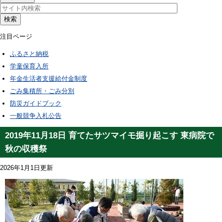
検索
注目ページ
ふるさと納税
学童保育入所
年金生活者支援給付金制度
ごみ集積所・ごみ分別
防災ガイドブック
一般競争入札公告
2019年11月18日 育てたサツマイモ掘り起こす 東病院で
秋の収穫祭
2026年1月1日更新