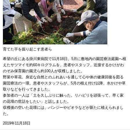
育てた芋を掘り起こす患者ら
希望の丘にある掛川東病院で11月18日、5月に敷地内の園芸療法庭園へ植
えたサツマイモ約60キログラムを、患者やスタッフ、近接するかけがわ
のぞみ保育園の園児ら約100人が収穫しました。
野菜や草花、身近な自然とのふれあいを通して心や体の健康回復を図る
園芸療法の一環。患者やスタッフらが、5月の植え付け以降、水かけや草
取りなどを行ってきました。
参加者の一人は「土を久しぶりに触った。リハビリを頑張って、早く家
の花壇の世話をしたい」と話しました。
収穫後の空いた花壇には、パンジーやビオラなどが新たに植えられまし
た。
2019年11月18日