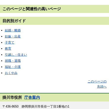
このページと
関連性の高いページ
目的別ガイド
結婚・離婚
妊娠・出産
子育て
教育
引越し・住まい
就職・退職
福祉・介護
おくやみ
このページの
先頭へ
掛川市役所
庁舎案内
〒436-8650 静岡県掛川市長谷一丁目1番地の1