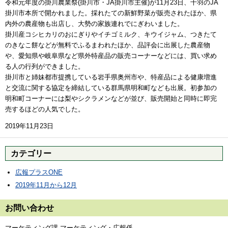
令和元年度の掛川農業祭(掛川市・JA掛川市主催)が11月23日、千羽のJA
掛川市本所で開かれました。採れたての新鮮野菜が販売されたほか、県
内外の農産物も出店し、大勢の家族連れでにぎわいました。
掛川産コシヒカリのおにぎりやイチゴミルク、キウイジャム、つきたて
のきなこ餅などが無料でふるまわれたほか、品評会に出展した農産物
や、愛知県や岐阜県など県外特産品の販売コーナーなどには、買い求め
る人の行列ができました。
掛川市と姉妹都市提携している岩手県奥州市や、特産品による健康増進
と交流に関する協定を締結している群馬県明和町なども出展。初参加の
明和町コーナーには梨やシクラメンなどが並び、販売開始と同時に即完
売するほどの人気でした。
2019年11月23日
カテゴリー
広報プラスONE
2019年11月から12月
お問い合わせ
マーケティング課 マーケティング・広報係