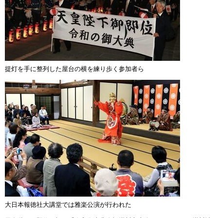
提灯を手に整列した屋台の横を練り歩く参加者ら
大日本報徳社大講堂では雅楽公演が行われた