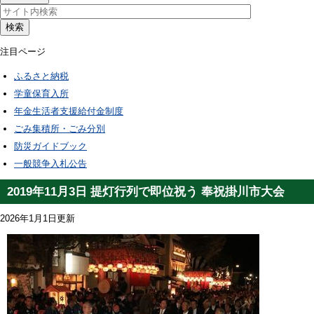
検索
注目ページ
ふるさと納税
学童保育入所
年金生活者支援給付金制度
ごみ集積所・ごみ分別
防災ガイドブック
一般競争入札公告
2019年11月3日 提灯行列で即位祝う 奉祝掛川市大会
2026年1月1日更新