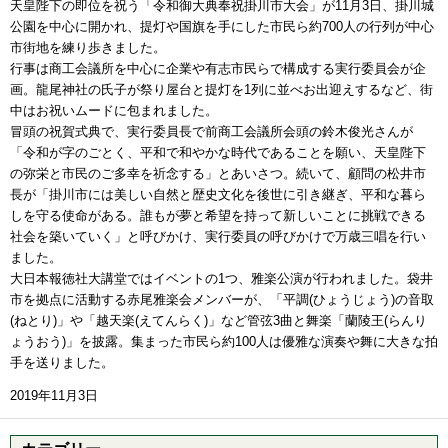
天皇陛下の即位を祝う「令和御大典奉祝掛川市大会」が11月3日、掛川城
公園を中心に開かれ、提灯や国旗を手にした市民ら約700人の行列が中心
市街地を練り歩きました。
行事は商工会議所を中心に企業や有志市民らで構成する実行委員会が企
画。龍尾神社の氏子が祭り屋台と提灯を1列に並べお出迎えするなど、街
中はお祝いムードに包まれました。
冒頭の祝賀式典で、実行委員長で前商工会議所会頭の鈴木俊光さんが
「令和が字のごとく、平和で和やかな時代であることを願い、天皇陛下
の弥栄と市民のご多幸を祈念する」とあいさつ。続いて、顧問の松井市
長が「掛川市には美しい自然と歴史文化を後世に引き継ぎ、平和な暮ら
しを守る使命がある。誰もが夢と希望を持って新しいことに挑戦できる
社会を築いていく」と呼びかけ、実行委員の呼びかけで万歳三唱を行い
ました。
大日本報徳社大講堂ではイベントの1つ、雅楽公演が行われました。袋井
市を拠点に活動する赤尾雅楽会メンバーが、「平調(ひょうじょう)の音取
(ねとり)」や「越天楽(えてんらく)」など管弦3曲と舞楽「蘭陵王(らんり
ょうおう)」を披露。集まった市民ら約100人は優雅な演奏や舞に大きな拍
手を送りました。
2019年11月3日