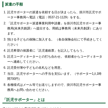
派遣の手順
託児サポーターの派遣を依頼する日が決まったら、掛川市託児サポ
ーター事務局へ電話（電話：0537-21-1129）をする。
「託児サポーター派遣事業利用申請書」を掛川市託児サポーター事
務局(未来共創課）へ提出する。用紙は事務局（未来共創課）にあり
ます。
預ける子どもの保険に加入する。 （各自保険会社にて手続きしてく
ださい）
託児希望の保護者に「託児連絡票」を記入してもらう。
託児コーディネーターとの打ち合わせ。 依頼者からコーディネータ
ーへ連絡してください。
託児受付簿や子どもの名札などを用意。
当日、託児サポーターへの手当を支払います。（サポーター1人1時
間700円）
各種様式はメール等でお送りしますので、掛川市託児サポーター事
務局へお問い合わせください。
「託児サポーター」とは