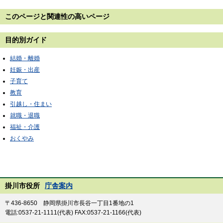
このページと
関連性の高いページ
目的別ガイド
結婚・離婚
妊娠・出産
子育て
教育
引越し・住まい
就職・退職
福祉・介護
おくやみ
掛川市役所
庁舎案内
〒436-8650 静岡県掛川市長谷一丁目1番地の1
電話:0537-21-1111(代表) FAX:0537-21-1166(代表)