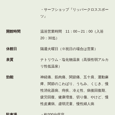
・サーフショップ『リッパークロススポー
ツ』
開館時間
温浴営業時間 11：00～21：00（入浴
20：30迄）
休館日
隔週火曜日（※祝日の場合は営業）
泉質
ナトリウム・塩化物温泉（高張性弱アルカ
リ性低温泉）
効能
神経痛、筋肉痛、関節痛、五十肩、運動麻
痺、関節のこわばり、うちみ、くじき、慢
性消化器病、痔疾、冷え性、病後回復期、
疲労回復、健康増進、切り傷、やけど、慢
性皮膚病、虚弱児童、慢性婦人病
駐車場
・約200台収容